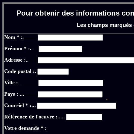
Pour obtenir des informations comp
Les champs marqués d'
Nom *
:.
...........
Prénom *
:.
.
...
Adresse :..
.....
Code postal :.
Ville :
...
.............
Pays : ...
........
Courriel * :...
Référence de l'oeuvre :
.....
Votre demande * :